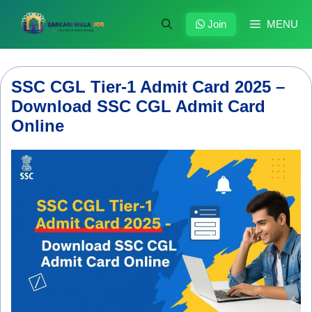
Skip
to
Join
MENU
content
SSC CGL Tier-1 Admit Card 2025 –
Download SSC CGL Admit Card
Online