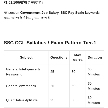
₹1,51,100/महीना
हो सकती है।
यह section
Government Job Salary, SSC Pay Scale
keywords
natural तरीके से integrate करता है।
SSC CGL Syllabus / Exam Pattern Tier-1
Max
Subject
Questions
Duration
Marks
General Intelligence &
60
25
50
Reasoning
Minutes
60
General Awareness
25
50
Minutes
60
Quantitative Aptitude
25
50
Minutes