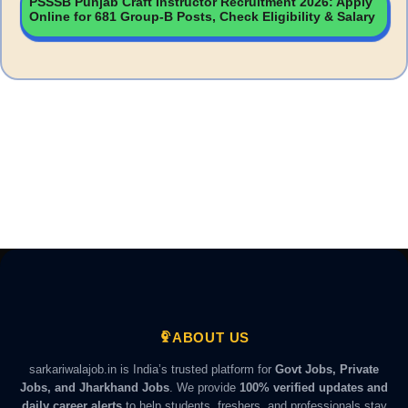
PSSSB Punjab Craft Instructor Recruitment 2026: Apply
Online for 681 Group-B Posts, Check Eligibility & Salary
ABOUT US
sarkariwalajob.in is India’s trusted platform for
Govt Jobs, Private
Jobs, and Jharkhand Jobs
. We provide
100% verified updates and
daily career alerts
to help students, freshers, and professionals stay