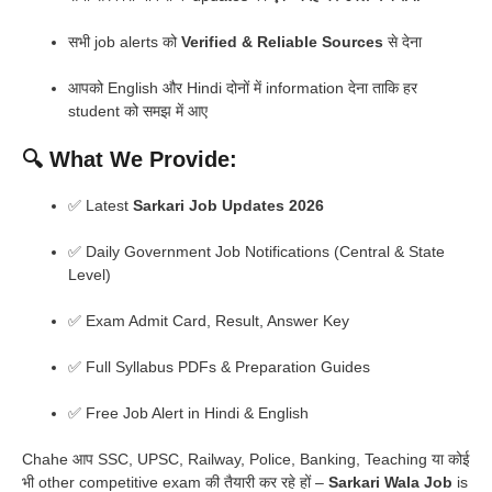
सभी job alerts को
Verified & Reliable Sources
से देना
आपको English और Hindi दोनों में information देना ताकि हर
student को समझ में आए
🔍 What We Provide:
✅ Latest
Sarkari Job Updates 2026
✅ Daily Government Job Notifications (Central & State
Level)
✅ Exam Admit Card, Result, Answer Key
✅ Full Syllabus PDFs & Preparation Guides
✅ Free Job Alert in Hindi & English
Chahe आप SSC, UPSC, Railway, Police, Banking, Teaching या कोई
भी other competitive exam की तैयारी कर रहे हों –
Sarkari Wala Job
is