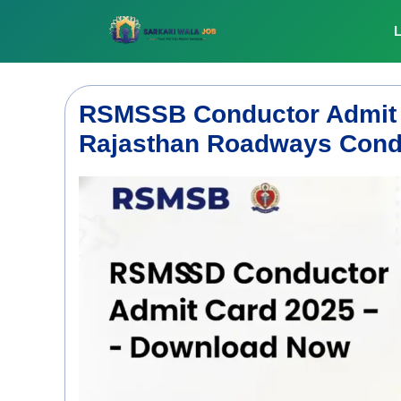
Skip
to
L
content
RSMSSB Conductor Admit 
Rajasthan Roadways Cond