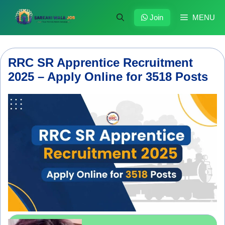
Skip
to
Join
MENU
content
RRC SR Apprentice Recruitment
2025 – Apply Online for 3518 Posts