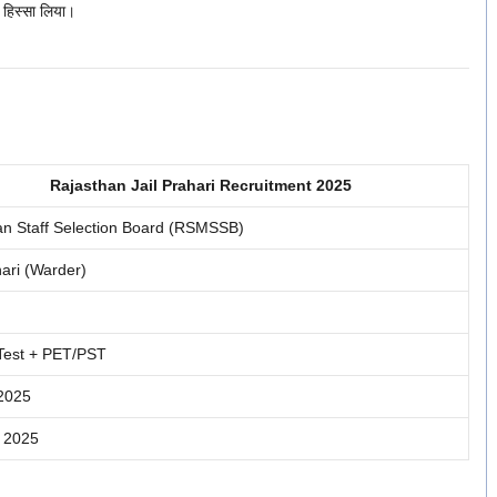
े हिस्सा लिया।
Rajasthan Jail Prahari Recruitment 2025
an Staff Selection Board (RSMSSB)
hari (Warder)
 Test + PET/PST
 2025
त 2025