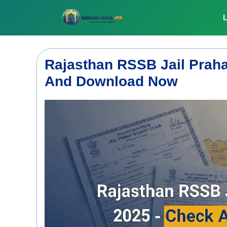
Skip
to
L
content
Rajasthan RSSB Jail Praha
And Download Now