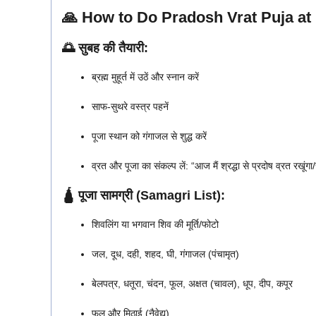
🙏
How to Do Pradosh Vrat Puja at Hom
🌅 सुबह की तैयारी:
ब्रह्म मुहूर्त में उठें और स्नान करें
साफ-सुथरे वस्त्र पहनें
पूजा स्थान को गंगाजल से शुद्ध करें
व्रत और पूजा का संकल्प लें: “आज मैं श्रद्धा से प्रदोष व्रत रखूंगा/
🛕 पूजा सामग्री (Samagri List):
शिवलिंग या भगवान शिव की मूर्ति/फोटो
जल, दूध, दही, शहद, घी, गंगाजल (पंचामृत)
बेलपत्र, धतूरा, चंदन, फूल, अक्षत (चावल), धूप, दीप, कपूर
फल और मिठाई (नैवेद्य)