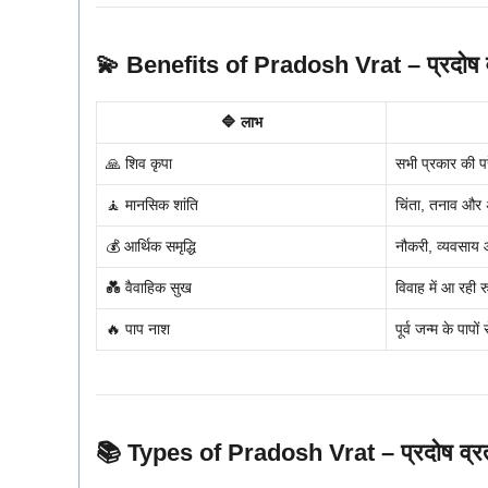
💫
Benefits of Pradosh Vrat – प्रदोष व्
🔷 लाभ
🙏 शिव कृपा
सभी प्रकार की पर
🧘 मानसिक शांति
चिंता, तनाव और 
💰 आर्थिक समृद्धि
नौकरी, व्यवसाय औ
💑 वैवाहिक सुख
विवाह में आ रही रु
🔥 पाप नाश
पूर्व जन्म के पापों 
📚
Types of Pradosh Vrat – प्रदोष व्रत