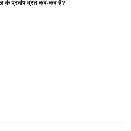
े प्रदोष व्रत कब-कब हैं?