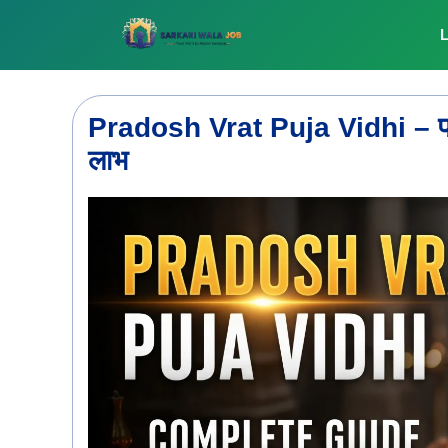
Skip
to
L
content
Pradosh Vrat Puja Vidhi – प्रद
लाभ