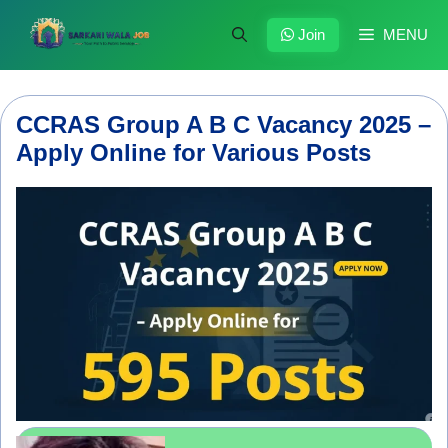
Skip
to
Join
MENU
content
CCRAS Group A B C Vacancy 2025 –
Apply Online for Various Posts