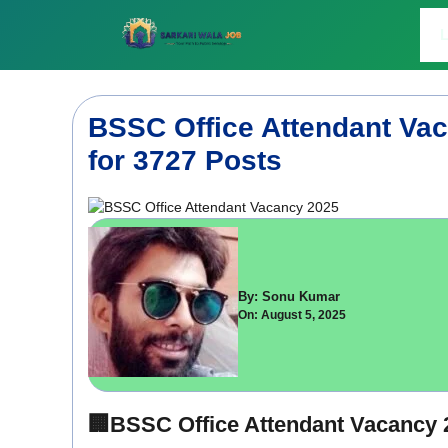
Skip
to
L
content
BSSC Office Attendant Va
for 3727 Posts
By: Sonu Kumar
On: August 5, 2025
🏢BSSC Office Attendant Vacancy