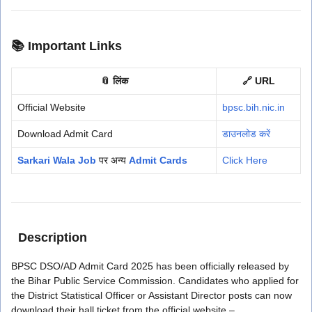
📚
Important Links
📎 लिंक
🔗 URL
Official Website
bpsc.bih.nic.in
Download Admit Card
डाउनलोड करें
Sarkari Wala Job
पर अन्य
Admit Cards
Click Here
Description
BPSC DSO/AD Admit Card 2025 has been officially released by
the Bihar Public Service Commission. Candidates who applied for
the District Statistical Officer or Assistant Director posts can now
download their hall ticket from the official website –